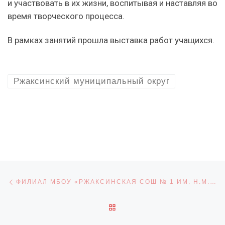
и участвовать в их жизни, воспитывая и наставляя во
время творческого процесса.
В рамках занятий прошла выставка работ учащихся.
Ржаксинский муниципальный округ
Навигация по записям
Предыдущая запись
ФИЛИАЛ МБОУ «РЖАКСИНСКАЯ СОШ № 1 ИМ. Н.М. ФРОЛОВА» В С. БОГДАНОВО ПРИНЯЛ УЧАСТИЕ В МЕТАПРЕДМЕТНОМ КВЕСТЕ, ПОСВЯЩЕННОМ 75-ЛЕТИЮ ПОБЕДЫ В ВЕЛИКОЙ ОТЕЧЕСТВЕННОЙ ВОЙНЕ «ПОД САЛЮТОМ ВЕЛИКОЙ ПОБЕДЫ»
ОБРАТНО К СПИСКУ ЗАПИ
С