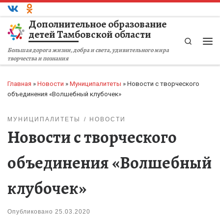
Перейти к содержимому
Дополнительное образование
детей Тамбовской области
Search
Ме
Большая дорога жизни, добра и света, удивительного мира
творчества и познания
Главная
»
Новости
»
Муниципалитеты
»
Новости с творческого
объединения «Волшебный клубочек»
МУНИЦИПАЛИТЕТЫ
НОВОСТИ
Новости с творческого
объединения «Волшебный
клубочек»
Опубликовано
25.03.2020