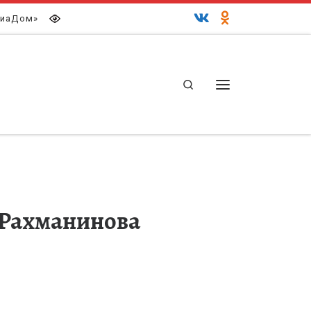
иаДом»
Search
Меню
 Рахманинова