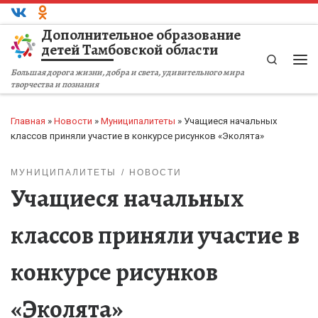
Перейти к содержимому
Дополнительное образование
детей Тамбовской области
Search
Ме
Большая дорога жизни, добра и света, удивительного мира
творчества и познания
Главная
»
Новости
»
Муниципалитеты
»
Учащиеся начальных
классов приняли участие в конкурсе рисунков «Эколята»
МУНИЦИПАЛИТЕТЫ
НОВОСТИ
Учащиеся начальных
классов приняли участие в
конкурсе рисунков
«Эколята»