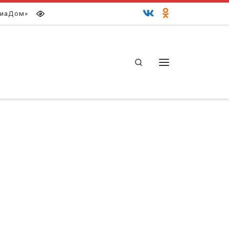
иаДом»
Search
Меню