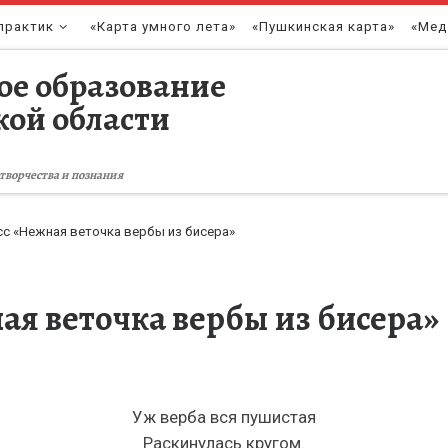
практик
«Карта умного лета»
«Пушкинская карта»
«Мед
ое образование
кой области
творчества и познания
сс «Нежная веточка вербы из бисера»
ая веточка вербы из бисера»
Уж верба вся пушистая
Раскинулась кругом.