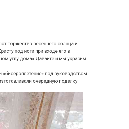
нуют торжество весеннего солнца и
исту под ноги при входе его в
сном углу дома» Давайте и мы украсим
и «бисероплетение» под руководством
изготавливали очередную поделку