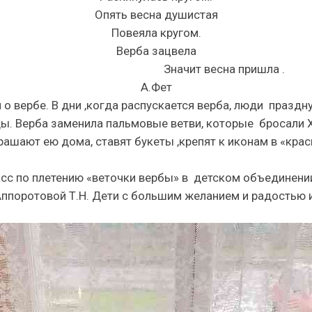
Опять весна душистая
Повеяла кругом.
Верба зацвела
Значит весна пришла .
А.Фет
 о вербе. В дни ,когда распускается верба, люди празд
. Верба заменила пальмовые ветви, которые бросали Хр
рашают ею дома, ставят букеты ,крепят к иконам в «кра
асс по плетению «веточки вербы» в детском объединени
Аппоротовой Т.Н. Дети с большим желанием и радостью 