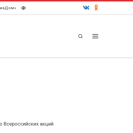
иаДом»
Search
Меню
о Всероссийских акций.