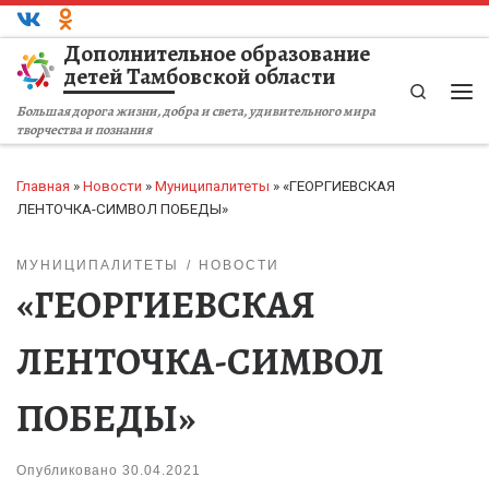
Перейти к содержимому
Дополнительное образование
детей Тамбовской области
Search
Ме
Большая дорога жизни, добра и света, удивительного мира
творчества и познания
Главная
»
Новости
»
Муниципалитеты
»
«ГЕОРГИЕВСКАЯ
ЛЕНТОЧКА-СИМВОЛ ПОБЕДЫ»
МУНИЦИПАЛИТЕТЫ
НОВОСТИ
«ГЕОРГИЕВСКАЯ
ЛЕНТОЧКА-СИМВОЛ
ПОБЕДЫ»
Опубликовано
30.04.2021