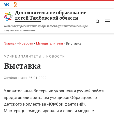
Перейти к содержимому
Дополнительное образование
детей Тамбовской области
Search
Ме
Большая дорога жизни, добра и света, удивительного мира
творчества и познания
Главная
»
Новости
»
Муниципалитеты
»
Выставка
МУНИЦИПАЛИТЕТЫ
НОВОСТИ
Выставка
Опубликовано
26.01.2022
Удивительные бисерные украшения ручной работы
представили зрителям учащиеся Образцового
детского коллектива «Клубок фантазий».
Мастерицы смоделировали и сплели модные