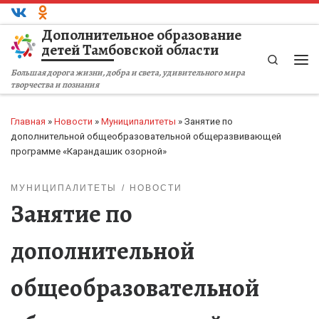
Перейти к содержимому
Дополнительное образование
детей Тамбовской области
Search
Ме
Большая дорога жизни, добра и света, удивительного мира
творчества и познания
Главная
»
Новости
»
Муниципалитеты
»
Занятие по
дополнительной общеобразовательной общеразвивающей
программе «Карандашик озорной»
МУНИЦИПАЛИТЕТЫ
НОВОСТИ
Занятие по
дополнительной
общеобразовательной