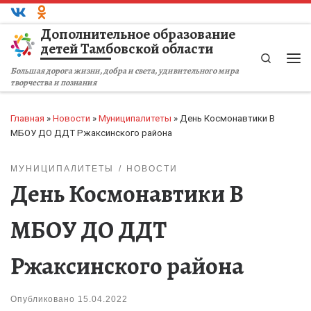
Перейти к содержимому
Дополнительное образование
детей Тамбовской области
Search
Ме
Большая дорога жизни, добра и света, удивительного мира
творчества и познания
Главная
»
Новости
»
Муниципалитеты
»
День Космонавтики В
МБОУ ДО ДДТ Ржаксинского района
МУНИЦИПАЛИТЕТЫ
НОВОСТИ
День Космонавтики В
МБОУ ДО ДДТ
Ржаксинского района
Опубликовано
15.04.2022