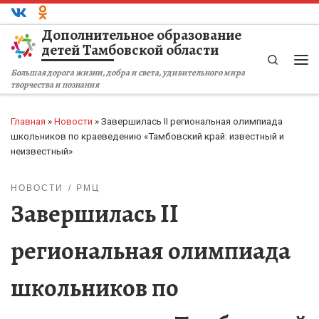
Перейти к содержимому
Дополнительное образование
детей Тамбовской области
Search
Ме
Большая дорога жизни, добра и света, удивительного мира
творчества и познания
Главная
»
Новости
»
Завершилась II региональная олимпиада
школьников по краеведению «Тамбовский край: известный и
неизвестный»
НОВОСТИ
РМЦ
Завершилась II
региональная олимпиада
школьников по