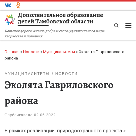
Перейти к содержимому
Дополнительное образование
детей Тамбовской области
Search
Ме
Большая дорога жизни, добра и света, удивительного мира
творчества и познания
Главная
»
Новости
»
Муниципалитеты
»
Эколята Гавриловского
района
МУНИЦИПАЛИТЕТЫ
НОВОСТИ
Эколята Гавриловского
района
Опубликовано
02.06.2022
В рамках реализации природоохранного проекта «