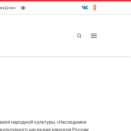
иаДом»
Search
Меню
иваля народной культуры «Наследники
 культурного наследия народов России.