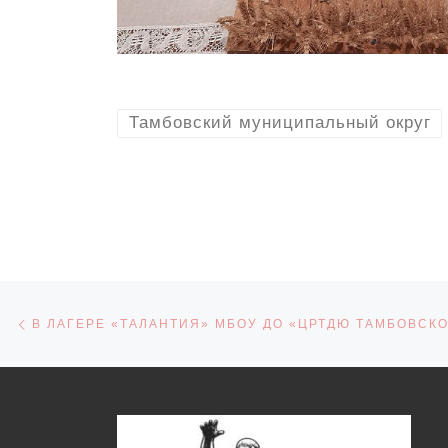
Тамбовский муниципальный округ
Навигация по записям
Предыдущая запись