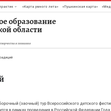
практик
«Карта умного лета»
«Пушкинская карта»
«Мед
ое образование
кой области
творчества и познания
традиций
й
отборочный (заочный) тур Всероссийского детского фест
ится в рамках проведения в Российской Федерации Года