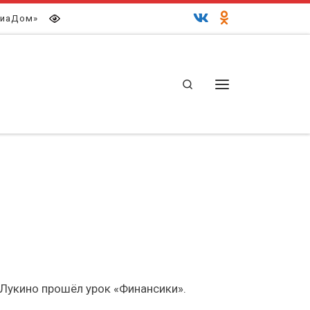
иаДом»
Search
Меню
.Лукино прошёл урок «Финансики».