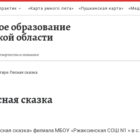
практик
«Карта умного лета»
«Пушкинская карта»
«Мед
ое образование
кой области
творчества и познания
гере Лесная сказка
сная сказка
Лесная сказка» филиала МБОУ «Ржаксинская СОШ N1 » в с