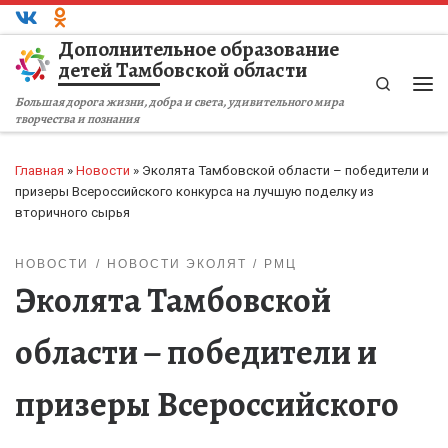
Перейти к содержимому
Дополнительное образование
детей Тамбовской области
Search
Ме
Большая дорога жизни, добра и света, удивительного мира
творчества и познания
Главная
»
Новости
»
Эколята Тамбовской области – победители и
призеры Всероссийского конкурса на лучшую поделку из
вторичного сырья
НОВОСТИ
НОВОСТИ ЭКОЛЯТ
РМЦ
Эколята Тамбовской
области – победители и
призеры Всероссийского