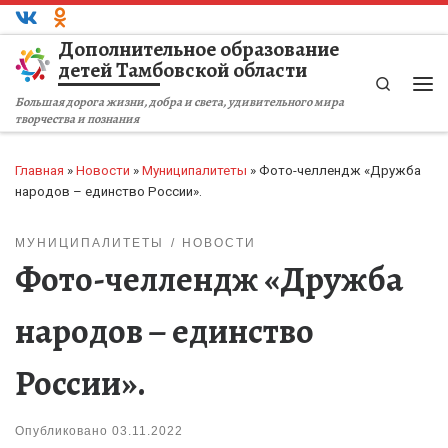
Перейти к содержимому
Дополнительное образование
детей Тамбовской области
Search
Ме
Большая дорога жизни, добра и света, удивительного мира
творчества и познания
Главная
»
Новости
»
Муниципалитеты
»
Фото-челлендж «Дружба
народов – единство России».
МУНИЦИПАЛИТЕТЫ
НОВОСТИ
Фото-челлендж «Дружба
народов – единство
России».
Опубликовано
03.11.2022