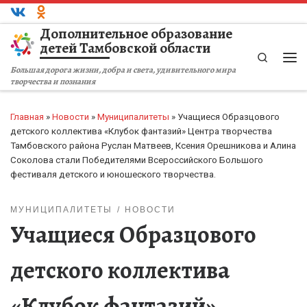
Перейти к содержимому
Дополнительное образование
детей Тамбовской области
Search
Ме
Большая дорога жизни, добра и света, удивительного мира
творчества и познания
Главная
»
Новости
»
Муниципалитеты
»
Учащиеся Образцового
детского коллектива «Клубок фантазий» Центра творчества
Тамбовского района Руслан Матвеев, Ксения Орешникова и Алина
Соколова стали Победителями Всероссийского Большого
фестиваля детского и юношеского творчества.
МУНИЦИПАЛИТЕТЫ
НОВОСТИ
Учащиеся Образцового
детского коллектива
«Клубок фантазий»