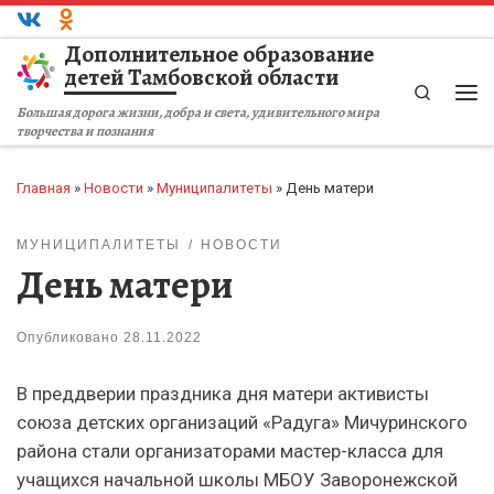
Перейти к содержимому
Дополнительное образование
детей Тамбовской области
Search
Ме
Большая дорога жизни, добра и света, удивительного мира
творчества и познания
Главная
»
Новости
»
Муниципалитеты
»
День матери
МУНИЦИПАЛИТЕТЫ
НОВОСТИ
День матери
Опубликовано
28.11.2022
В преддверии праздника дня матери активисты
союза детских организаций «Радуга» Мичуринского
района стали организаторами мастер-класса для
учащихся начальной школы МБОУ Заворонежской