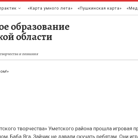
практик
«Карта умного лета»
«Пушкинская карта»
«Мед
ое образование
кой области
творчества и познания
ом!»
тского творчества» Уметского района прошла игровая п
ом, Баба Яга, Зайчик не давали скучать ребятам. Они игр