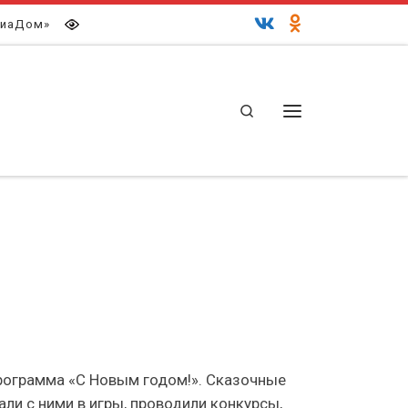
иаДом»
Search
Меню
рограмма «С Новым годом!». Сказочные
али с ними в игры, проводили конкурсы,