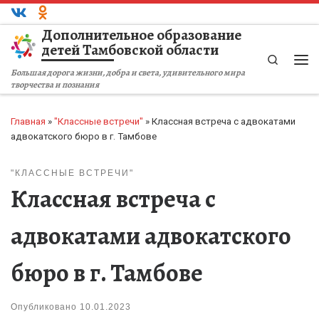
Перейти к содержимому
Дополнительное образование
детей Тамбовской области
Search
Ме
Большая дорога жизни, добра и света, удивительного мира
творчества и познания
Главная
»
"Классные встречи"
»
Классная встреча с адвокатами
адвокатского бюро в г. Тамбове
"КЛАССНЫЕ ВСТРЕЧИ"
Классная встреча с
адвокатами адвокатского
бюро в г. Тамбове
Опубликовано
10.01.2023