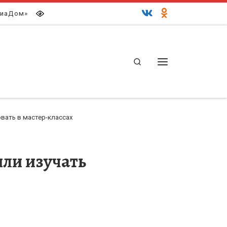
иаДом»
Search
Меню
вать в мастер-классах
ли изучать