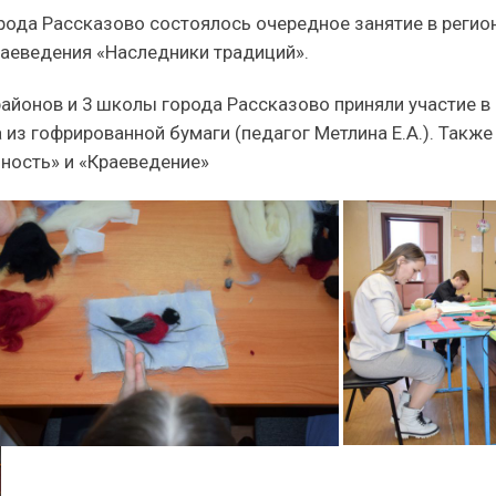
орода Рассказово состоялось очередное занятие в реги
раеведения «Наследники традиций».
айонов и 3 школы города Рассказово приняли участие в
а из гофрированной бумаги (педагог Метлина Е.А.). Так
ность» и «Краеведение»