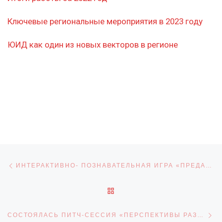
Ключевые региональные мероприятия в 2023 году
ЮИД как один из новых векторов в регионе
Навигация по записям
Предыдущая запись
ИНТЕРАКТИВНО- ПОЗНАВАТЕЛЬНАЯ ИГРА «ПРЕДАНЬЯ СТАРИНЫ ГЛУБОКОЙ»
ОБРАТНО К СПИСКУ ЗАПИ
С
СОСТОЯЛАСЬ ПИТЧ-СЕССИЯ «ПЕРСПЕКТИВЫ РАЗВИТИЯ ИННОВАЦИОННЫХ НАПРАВЛЕНИЙ ТЕХНИЧЕСКОГО ТВОРЧЕСТВА В ОБРАЗОВАТЕЛЬНЫХ ОРГАНИЗАЦИЯХ МУНИЦИПАЛИТЕТОВ С ИСПОЛЬЗОВАНИЕМ РЕСУРСОВ МОБИЛЬНОГО ТЕХНОПАРКА «КВАНТОРИУМ»