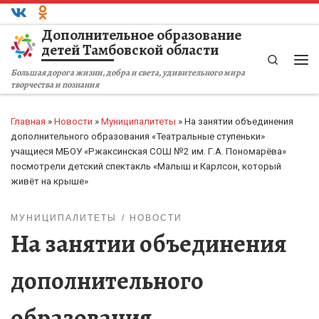
Перейти к содержимому
Дополнительное образование
детей Тамбовской области
Search
Ме
Большая дорога жизни, добра и света, удивительного мира
творчества и познания
Главная
»
Новости
»
Муниципалитеты
»
На занятии объединения
дополнительного образования «Театральные ступеньки»
учащиеся МБОУ «Ржаксинская СОШ №2 им. Г.А. Пономарёва»
посмотрели детский спектакль «Малыш и Карлсон, который
живёт на крыше»
МУНИЦИПАЛИТЕТЫ
НОВОСТИ
На занятии объединения
дополнительного
образования