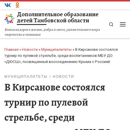
Перейти к содержимому
Дополнительное образование
детей Тамбовской области
Search
Ме
Большая дорога жизни, добра и света, удивительного мира
творчества и познания
Главная
»
Новости
»
Муниципалитеты
»
В Кирсанове состоялся
турнир по пулевой стрельбе, среди воспитанников МБУ ДО
«ДЮСШ», посвященный воссоединению Крыма с Россией
МУНИЦИПАЛИТЕТЫ
НОВОСТИ
В Кирсанове состоялся
турнир по пулевой
стрельбе, среди