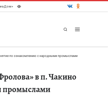
иаДом»
Search
Меню
занятие по ознакомлению с народными промыслами
ролова» в п. Чакино
и промыслами