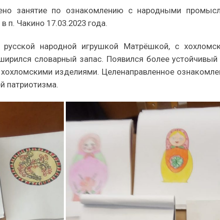
ено занятие по ознакомлению с народными промыс
 п. Чакино 17.03.2023 года.
 русской народной игрушкой Матрёшкой, с хохломс
ширился словарный запас. Появился более устойчивый и
, хохломскими изделиями. Целенаправленное ознакомле
ей патриотизма.