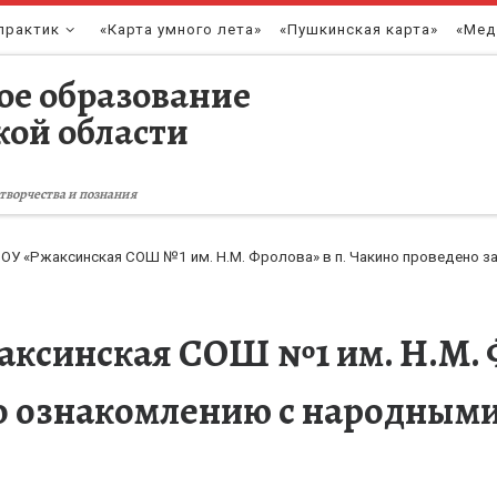
практик
«Карта умного лета»
«Пушкинская карта»
«Мед
ое образование
кой области
творчества и познания
ОУ «Ржаксинская СОШ №1 им. Н.М. Фролова» в п. Чакино проведено 
ксинская СОШ №1 им. Н.М. Ф
по ознакомлению с народным