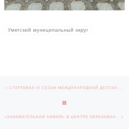
Уметский муниципальный округ
Навигация по записям
Предыдущая запись
СТАРТОВАЛ III СЕЗОН МЕЖДУНАРОДНОЙ ДЕТСКО-ЮНОШЕСКОЙ ПРЕМИИ «ЭКОЛОГИЯ – ДЕЛО КАЖДОГО»
ОБРАТНО К СПИСКУ ЗАПИ
С
«ЗАНИМАТЕЛЬНАЯ ХИМИЯ» В ЦЕНТРЕ ОБРАЗОВАНИЯ «ТОЧКА РОСТА» РЖАКСИНСКОЙ СОШ №2