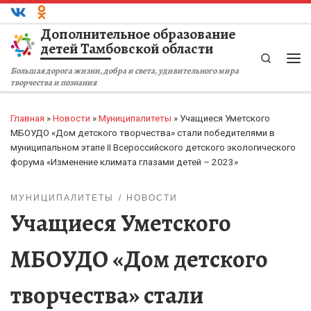
Перейти к содержимому
Дополнительное образование
детей Тамбовской области
Search
Ме
Большая дорога жизни, добра и света, удивительного мира
творчества и познания
Главная
»
Новости
»
Муниципалитеты
»
Учащиеся Уметского
МБОУДО «Дом детского творчества» стали победителями в
муниципальном этапе II Всероссийского детского экологического
форума «Изменение климата глазами детей – 2023»
МУНИЦИПАЛИТЕТЫ
НОВОСТИ
Учащиеся Уметского
МБОУДО «Дом детского
творчества» стали