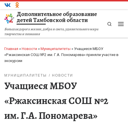
Перейти к содержимому
Дополнительное образование
детей Тамбовской области
Search
Ме
Большая дорога жизни, добра и света, удивительного мира
творчества и познания
Главная
»
Новости
»
Муниципалитеты
»
Учащиеся МБОУ
«Ржаксинская СОШ №2 им. Г.А. Пономарева» приняли участие в
экскурсии
МУНИЦИПАЛИТЕТЫ
НОВОСТИ
Учащиеся МБОУ
«Ржаксинская СОШ №2
им. Г.А. Пономарева»