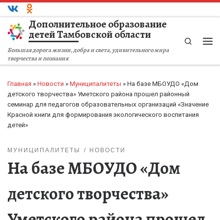
Перейти к содержимому
Дополнительное образование
детей Тамбовской области
Search
Ме
Большая дорога жизни, добра и света, удивительного мира
творчества и познания
Главная
»
Новости
»
Муниципалитеты
»
На базе МБОУДО «Дом
детского творчества» Уметского района прошел районный
семинар для педагогов образовательных организаций «Значение
Красной книги для формирования экологического воспитания
детей»
МУНИЦИПАЛИТЕТЫ
НОВОСТИ
На базе МБОУДО «Дом
детского творчества»
Уметского района прошел