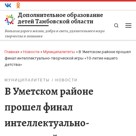
Перейти к содержимому
Дополнительное образование
детей Тамбовской области
Search
Ме
Большая дорога жизни, добра и света, удивительного мира
творчества и познания
Главная
»
Новости
»
Муниципалитеты
»
В Уметском районе прошел
финал интеллектуально-творческой игры «10-летие нашего
детства»
МУНИЦИПАЛИТЕТЫ
НОВОСТИ
В Уметском районе
прошел финал
интеллектуально-