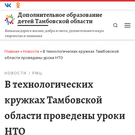
Перейти к содержимому
Дополнительное образование
детей Тамбовской области
Search
Ме
Большая дорога жизни, добра и света, удивительного мира
творчества и познания
Главная
»
Новости
»
В технологических кружках Тамбовской
области проведены уроки НТО
НОВОСТИ
РМЦ
В технологических
кружках Тамбовской
области проведены уроки
НТО