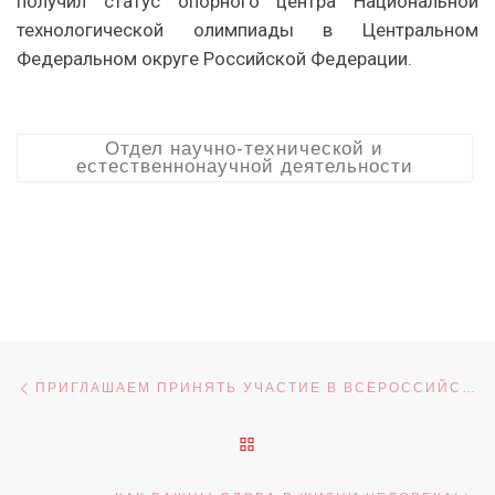
получил статус опорного центра Национальной
технологической олимпиады в Центральном
Федеральном округе Российской Федерации.
Отдел научно-технической и
естественнонаучной деятельности
Навигация по записям
Предыдущая запись
ПРИГЛАШАЕМ ПРИНЯТЬ УЧАСТИЕ В ВСЕРОССИЙСКОЙ ЭКОЛОГИЧЕСКОЙ ОЛИМПИАДЫ ДЛЯ ШКОЛЬНИКОВ 2-11 КЛАССОВ «USCHOOL»
ОБРАТНО К СПИСКУ ЗАПИ
С