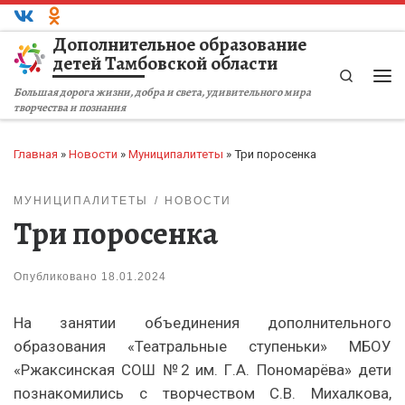
Перейти к содержимому
Дополнительное образование
детей Тамбовской области
Search
Ме
Большая дорога жизни, добра и света, удивительного мира
творчества и познания
Главная
»
Новости
»
Муниципалитеты
»
Три поросенка
МУНИЦИПАЛИТЕТЫ
НОВОСТИ
Три поросенка
Опубликовано
18.01.2024
На занятии объединения дополнительного
образования «Театральные ступеньки» МБОУ
«Ржаксинская СОШ №2 им. Г.А. Пономарёва» дети
познакомились с творчеством С.В. Михалкова,