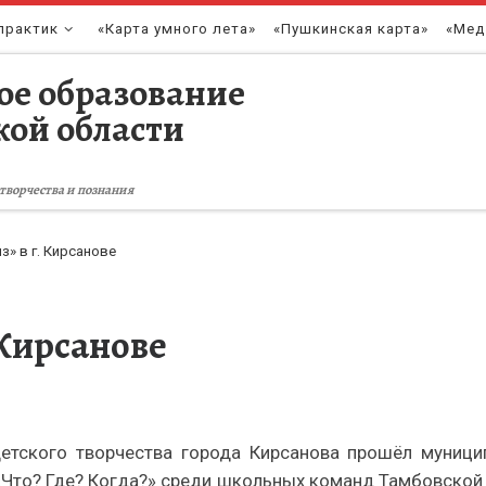
практик
«Карта умного лета»
«Пушкинская карта»
«Мед
ое образование
кой области
творчества и познания
з» в г. Кирсанове
 Кирсанове
детского творчества города Кирсанова прошёл муници
Что? Где? Когда?» среди школьных команд Тамбовской о