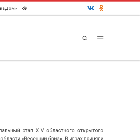
иаДом»
Search
Меню
пальный этап XIV областного открытого
бласти «Весенний бриз». В играх приняли