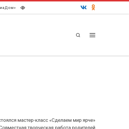
иаДом»
Search
Меню
стоялся мастер-класс «Сделаем мир ярче»
. Совместная творческая работа родителей