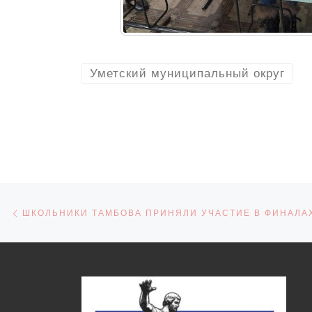
Уметский муниципальный округ
Навигация по записям
Предыдущая запись