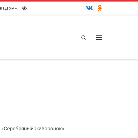
иаДом»
Search
Меню
в «Серебряный жаворонок».