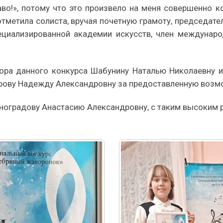
во!», потому что это произвело на меня совершенно ко
тметила солиста, вручая почетную грамоту, председате
ециализированной академии искусств, член междунаро
ора данного конкурса Шабунину Наталью Николаевну и
урову Надежду Александровну за предоставленную возм
ноградову Анастасию Александровну, с таким высоким 