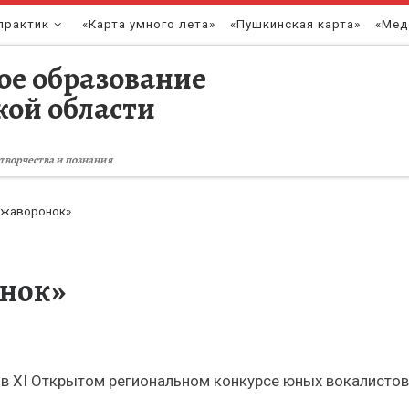
практик
«Карта умного лета»
«Пушкинская карта»
«Мед
ое образование
кой области
творчества и познания
 жаворонок»
нок»
 в XI Открытом региональном конкурсе юных вокалисто