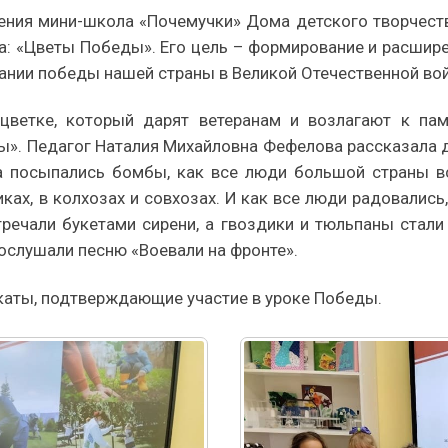
ения мини-школа «Почемучки» Дома детского творчеств
а: «Цветы Победы». Его цель – формирование и расшир
вании победы нашей страны в Великой Отечественной вой
цветке, который дарят ветеранам и возлагают к па
. Педагог Наталия Михайловна Фефелова рассказала де
а посыпались бомбы, как все люди большой страны вст
ах, в колхозах и совхозах. И как все люди радовались,
речали букетами сирени, а гвоздики и тюльпаны стали
рослушали песню «Воевали на фронте».
икаты, подтверждающие участие в уроке Победы.