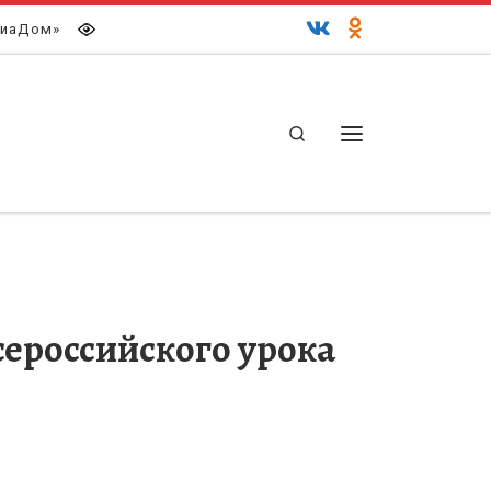
иаДом»
Search
Меню
сероссийского урока