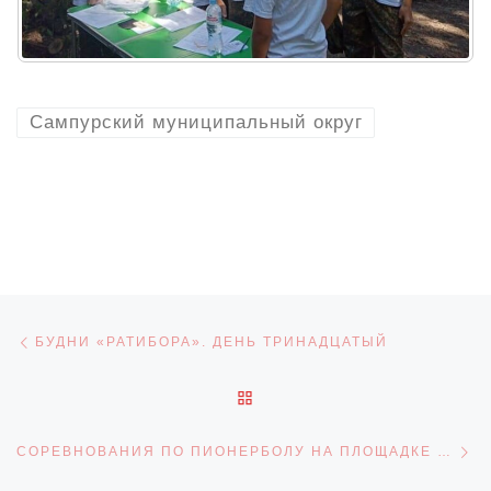
Сампурский муниципальный округ
Навигация по записям
Предыдущая запись
БУДНИ «РАТИБОРА». ДЕНЬ ТРИНАДЦАТЫЙ
ОБРАТНО К СПИСКУ ЗАПИ
С
СОРЕВНОВАНИЯ ПО ПИОНЕРБОЛУ НА ПЛОЩАДКЕ МАУ ДО «СПОРТИВНАЯ ШКОЛА №1»