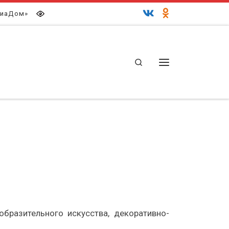
иаДом»
Search
Меню
разительного искусства, декоративно-