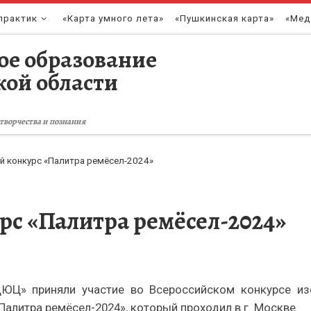
практик
«Карта умного лета»
«Пушкинская карта»
«Мед
ое образование
кой области
творчества и познания
й конкурс «Палитра ремёсел-2024»
рс «Палитра ремёсел-2024»
» приняли участие во Всероссийском конкурсе изоб
Палитра ремёсел-2024», который проходил в г. Москве.