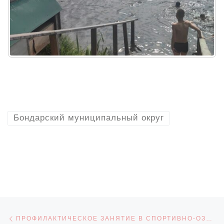
Бондарский муниципальный округ
Навигация по записям
Предыдущая запись
ПРОФИЛАКТИЧЕСКОЕ ЗАНЯТИЕ В СПОРТИВНО-ОЗДОРОВИТЕЛЬНОМ ЛАГЕРЕ «ТАМБОВСКИЙ АРТЕК»