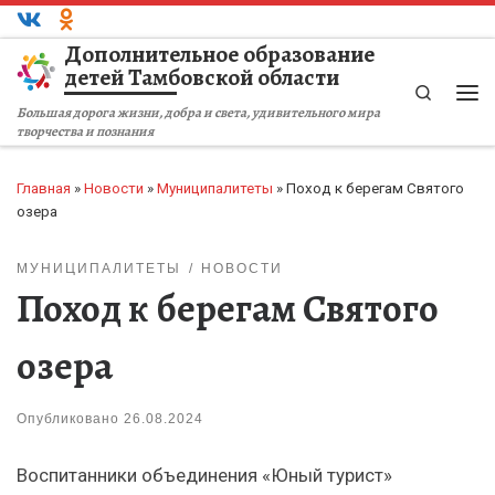
Перейти к содержимому
Дополнительное образование
детей Тамбовской области
Search
Ме
Большая дорога жизни, добра и света, удивительного мира
творчества и познания
Главная
»
Новости
»
Муниципалитеты
»
Поход к берегам Святого
озера
МУНИЦИПАЛИТЕТЫ
НОВОСТИ
Поход к берегам Святого
озера
Опубликовано
26.08.2024
Воспитанники объединения «Юный турист»