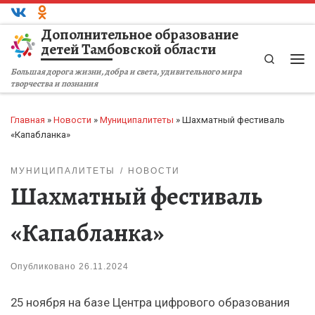
Перейти к содержимому
Дополнительное образование
детей Тамбовской области
Search
Ме
Большая дорога жизни, добра и света, удивительного мира
творчества и познания
Главная
»
Новости
»
Муниципалитеты
»
Шахматный фестиваль
«Капабланка»
МУНИЦИПАЛИТЕТЫ
НОВОСТИ
Шахматный фестиваль
«Капабланка»
Опубликовано
26.11.2024
25 ноября на базе Центра цифрового образования