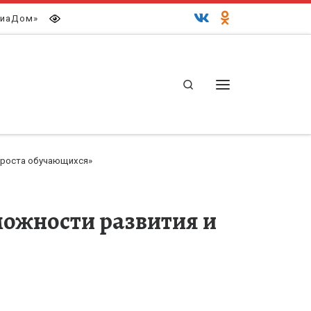
иаДом»
Search
Меню
 роста обучающихся»
можности развития и