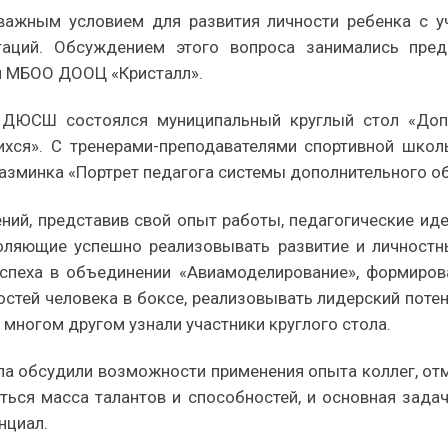
важным условием для развития личности ребенка с у
нтаций. Обсуждением этого вопроса занимались пред
и МБОО ДООЦ «Кристалл».
 ДЮСШ состоялся муниципальный круглый стол «Допо
ихся». С тренерами-преподавателями спортивной школ
азминка «Портрет педагога системы дополнительного о
ний, представив свой опыт работы, педагогические ид
оляющие успешно реализовывать развитие и личност
успеха в объединении «Авиамоделирование», формиров
стей человека в боксе, реализовывать лидерский поте
 многом другом узнали участники круглого стола.
ола обсудили возможности применения опыта коллег, отм
ться масса талантов и способностей, и основная зада
нциал.