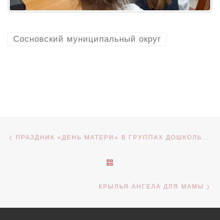
Сосновский муниципальный округ
Навигация по записям
Предыдущая запись
ПРАЗДНИК «ДЕНЬ МАТЕРИ» В ГРУППАХ ДОШКОЛЬНОГО ОБРАЗОВАНИЯ
ОБРАТНО К СПИСКУ ЗАПИ
С
КРЫЛЬЯ АНГЕЛА ДЛЯ МАМЫ