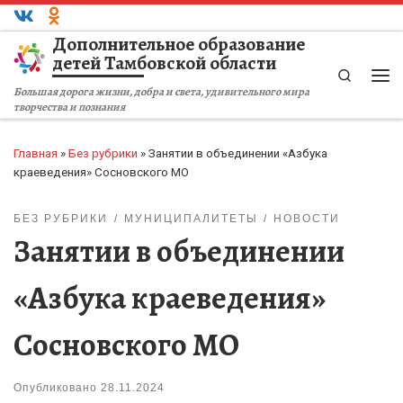
Перейти к содержимому
Дополнительное образование
детей Тамбовской области
Search
Ме
Большая дорога жизни, добра и света, удивительного мира
творчества и познания
Главная
»
Без рубрики
»
Занятии в объединении «Азбука
краеведения» Сосновского МО
БЕЗ РУБРИКИ
МУНИЦИПАЛИТЕТЫ
НОВОСТИ
Занятии в объединении
«Азбука краеведения»
Сосновского МО
Опубликовано
28.11.2024