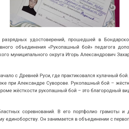
я разрядных удостоверений, прошедшей в Бондарско
ивного объединения «Рукопашный бой» педагога доп
кого муниципального округа Игорь Александрович Захар
начало с Древней Руси, где практиковался кулачный бой
веке при Александре Суворове. Рукопашный бой – жёст
 кроме жёсткости рукопашный бой – это благородный ви
бластных соревнований. В его портфолио грамоты и
 единоборству. Он занимается в объединении с первого