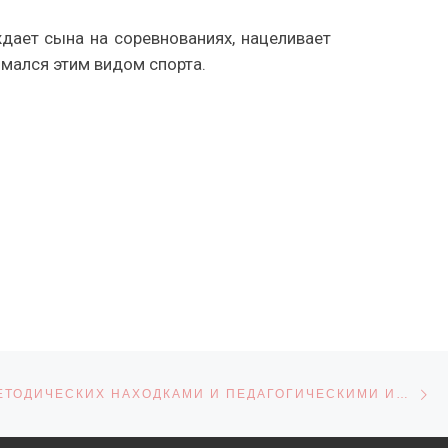
ает сына на соревнованиях, нацеливает
имался этим видом спорта.
С
СЕЙ
ДЕЛИМСЯ МЕТОДИЧЕСКИХ НАХОДКАМИ И ПЕДАГОГИЧЕСКИМИ ИДЕЯМИ НА ВСЕРОССИЙСКОМ УРОВНЕ