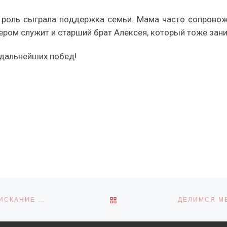
 роль сыграла поддержка семьи. Мама часто сопровожд
мером служит и старший брат Алексея, который тоже зан
 дальнейших побед!
ОБРАТНО К СПИСКУ ЗАПИ
ПРИГЛАШАЕМ ПРИНЯТЬ УЧАСТИЕ В КОНКУРСЕ НА СОИСКАНИЕ НАЦИОНАЛЬНОЙ ПРЕМИИ «ХРУСТАЛЬНЫЙ КОМПАС»