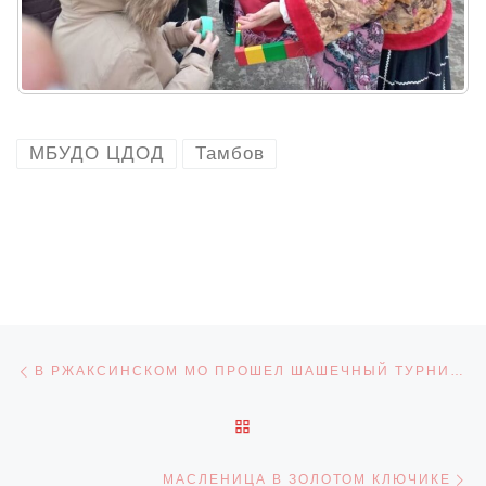
МБУДО ЦДОД
Тамбов
Навигация по записям
Предыдущая запись
В РЖАКСИНСКОМ МО ПРОШЕЛ ШАШЕЧНЫЙ ТУРНИР, ПОСВЯЩЁННЫЙ «ДНЮ ЗАЩИТНИКА ОТЕЧЕСТВА»
ОБРАТНО К СПИСКУ ЗАПИ
С
МАСЛЕНИЦА В ЗОЛОТОМ КЛЮЧИКЕ