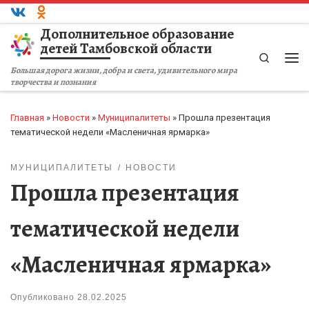
Перейти к содержимому
Дополнительное образование
детей Тамбовской области
Search
Ме
Большая дорога жизни, добра и света, удивительного мира
творчества и познания
Главная
»
Новости
»
Муниципалитеты
»
Прошла презентация
тематической недели «Масленичная ярмарка»
МУНИЦИПАЛИТЕТЫ
НОВОСТИ
Прошла презентация
тематической недели
«Масленичная ярмарка»
Опубликовано
28.02.2025