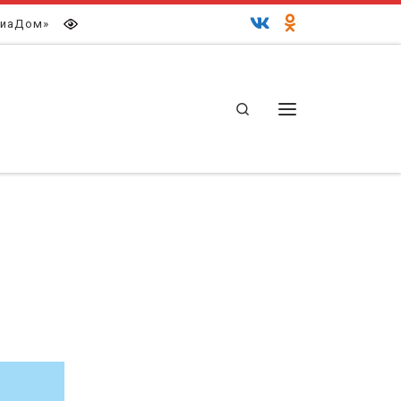
иаДом»
Search
Меню