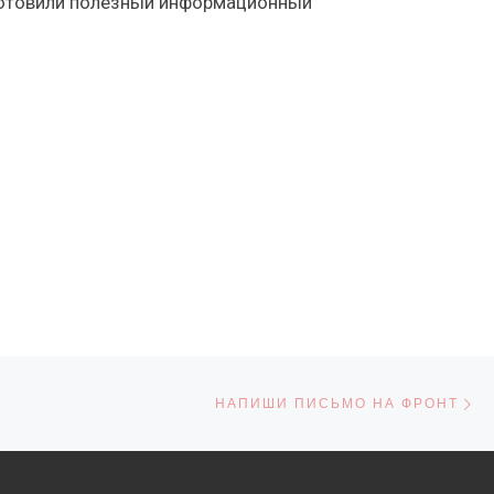
дготовили полезный информационный
С
СЕЙ
НАПИШИ ПИСЬМО НА ФРОНТ