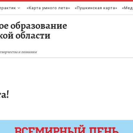
практик
«Карта умного лета»
«Пушкинская карта»
«Мед
ое образование
кой области
творчества и познания
а!