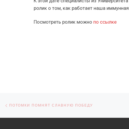
К этой дате специалисты из Университет
ролик о том, как работает наша иммунная
Посмотреть ролик можно
по ссылке
Навигация по записям
Предыдущая запись
ПОТОМКИ ПОМНЯТ СЛАВНУЮ ПОБЕДУ