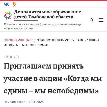
Перейти к содержимому
Дополнительное образование
детей Тамбовской области
Search
Ме
Большая дорога жизни, добра и света, удивительного мира
творчества и познания
Главная
»
Анонсы
»
Приглашаем принять участие в акции «Когда
мы едины – мы непобедимы»
АНОНСЫ
Приглашаем принять
участие в акции «Когда мы
едины – мы непобедимы»
Опубликовано
07.04.2025