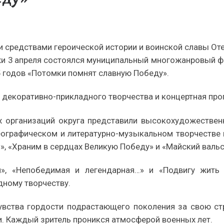
средствами героической истории и воинской славы Оте
жи 3 апреля состоялся муниципальный многожанровый 
5 годов «Потомки помнят славную Победу».
 декоративно-прикладного творчества и концертная про
 организаций округа представили высокохудожественн
еографическом и литературно-музыкальном творчестве 
й», «Храним в сердцах Великую Победу» и «Майский вальс
», «Непобедимая и легендарная…» и «Подвигу жить
дному творчеству.
увства гордости подрастающего поколения за свою стр
. Каждый зритель проникся атмосферой военных лет.