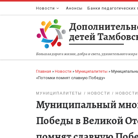
Перейти к содержимому
Новости
Анонсы
Банки педагогических 
Дополнительн
детей Тамбовс
Большая дорога жизни, добра и света, удивительного мира 
Главная
»
Новости
»
Муниципалитеты
»
Муниципальны
«Потомки помнят славную Победу»
МУНИЦИПАЛИТЕТЫ
НОВОСТИ
НОВОСТИ
Муниципальный мног
Победы в Великой От
помнят славную Поб