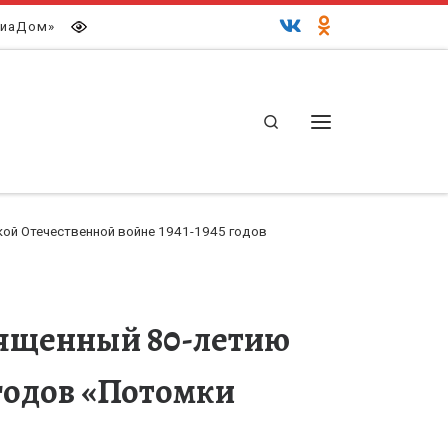
иаДом»
Search
Меню
ой Отечественной войне 1941-1945 годов
вященный 80-летию
 годов «Потомки