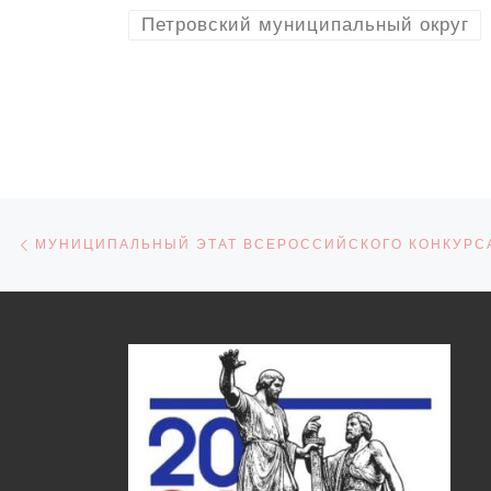
Петровский муниципальный округ
Навигация по записям
Предыдущая запись