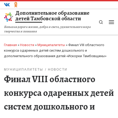
Перейти к содержимому
Дополнительное образование
детей Тамбовской области
Search
Ме
Большая дорога жизни, добра и света, удивительного мира
творчества и познания
Главная
»
Новости
»
Муниципалитеты
»
Финал VIII областного
конкурса одаренных детей систем дошкольного и
дополнительного образования детей «Искорки Тамбовщины»
МУНИЦИПАЛИТЕТЫ
НОВОСТИ
Финал VIII областного
конкурса одаренных детей
систем дошкольного и