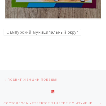
Сампурский муниципальный округ
Навигация по записям
Предыдущая запись
ПОДВИГ ЖЕНЩИН ПОБЕДЫ!
ОБРАТНО К СПИСКУ ЗАПИ
С
СОСТОЯЛОСЬ ЧЕТВЁРТОЕ ЗАНЯТИЕ ПО ИЗУЧЕНИЮ ТЕХНОЛОГИИ ИЗГОТОВЛЕНИЯ ВАТНОЙ ИГРУШКИ