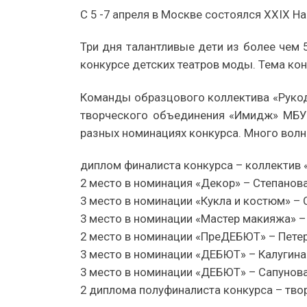
С 5 -7 апреля в Москве состоялся XXIX 
Три дня талантливые дети из более чем 
конкурсе детских театров моды. Тема ко
Команды образцового коллектива «Рукод
творческого объединения «Имидж» МБУ Д
разных номинациях конкурса. Много волнен
диплом финалиста конкурса – коллектив 
2 место в номинация «Декор» – Степанов
3 место в номинации «Кукла и костюм» –
3 место в номинации «Мастер макияжа» –
2 место в номинации «ПреДЕБЮТ» – Петер
3 место в номинации «ДЕБЮТ» – Калугина
3 место в номинации «ДЕБЮТ» – Сапунова
2 диплома полуфиналиста конкурса – тв