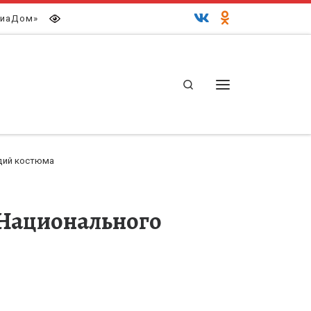
иаДом»
Search
Меню
удий костюма
 Национального