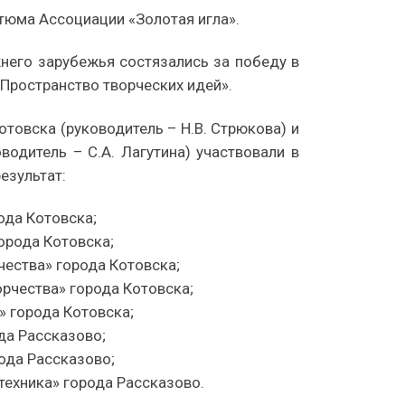
стюма Ассоциации «Золотая игла».
жнего зарубежья состязались за победу в
 Пространство творческих идей».
овска (руководитель – Н.В. Стрюкова) и
одитель – С.А. Лагутина) участвовали в
езультат:
ода Котовска;
орода Котовска;
чества» города Котовска;
рчества» города Котовска;
» города Котовска;
да Рассказово;
ода Рассказово;
ехника» города Рассказово.