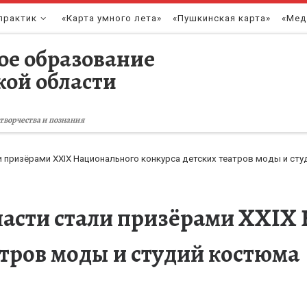
практик
«Карта умного лета»
«Пушкинская карта»
«Мед
ое образование
кой области
творчества и познания
призёрами XXIX Национального конкурса детских театров моды и ст
асти стали призёрами XXIX
атров моды и студий костюма