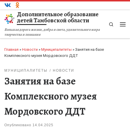
Перейти к содержимому
Дополнительное образование
детей Тамбовской области
Search
Ме
Большая дорога жизни, добра и света, удивительного мира
творчества и познания
Главная
»
Новости
»
Муниципалитеты
»
Занятия на базе
Комплексного музея Мордовского ДДТ
МУНИЦИПАЛИТЕТЫ
НОВОСТИ
Занятия на базе
Комплексного музея
Мордовского ДДТ
Опубликовано
14.04.2025