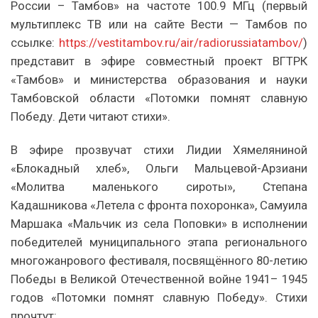
России – Тамбов» на частоте 100.9 МГц (первый
мультиплекс ТВ или на сайте Вести — Тамбов по
ссылке:
https://vestitambov.ru/air/radiorussiatambov/
)
представит в эфире совместный проект ВГТРК
«Тамбов» и министерства образования и науки
Тамбовской области «Потомки помнят славную
Победу. Дети читают стихи».
В эфире прозвучат стихи Лидии Хямеляниной
«Блокадный хлеб», Ольги Мальцевой-Арзиани
«Молитва маленького сироты», Степана
Кадашникова «Летела с фронта похоронка», Самуила
Маршака «Мальчик из села Поповки» в исполнении
победителей муниципального этапа регионального
многожанрового фестиваля, посвящённого 80-летию
Победы в Великой Отечественной войне 1941– 1945
годов «Потомки помнят славную Победу». Стихи
прочтут: