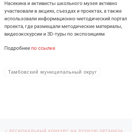
Насекина и активисты школьного музея активно
участвовали в акциях, съездах и проектах, а также
использовали информационно-методический портал
проекта, где размещали методические материалы,
видеоэкскурсии и 3D-туры по экспозициям.
Подробнее
по ссылке
.
Тамбовский муниципальный округ
Навигация по записям
Предыдущая запись
РЕГИОНАЛЬНЫЙ КОНКУРС НА ЛУЧШУЮ ОРГАНИЗАЦИЮ РАБОТЫ РОДИТЕЛЬСКИХ ОБЪЕДИНЕНИЙ «РОДИТЕЛЬСКИЙ ПАТРУЛЬ» — 2025