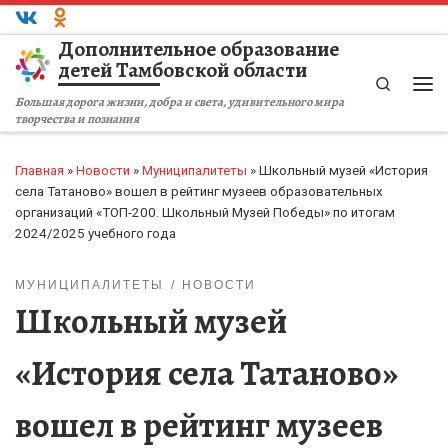
Перейти к содержимому
Дополнительное образование
детей Тамбовской области
Search
Ме
Большая дорога жизни, добра и света, удивительного мира
творчества и познания
Главная
»
Новости
»
Муниципалитеты
»
Школьный музей «История
села Татаново» вошел в рейтинг музеев образовательных
организаций «ТОП-200. Школьный Музей Победы» по итогам
2024/2025 учебного года
МУНИЦИПАЛИТЕТЫ
НОВОСТИ
Школьный музей
«История села Татаново»
вошел в рейтинг музеев